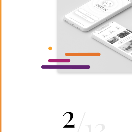
2
/
13