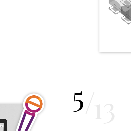
5
/
13