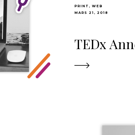
PRINT
WEB
MARS 21, 2018
TEDx Ann