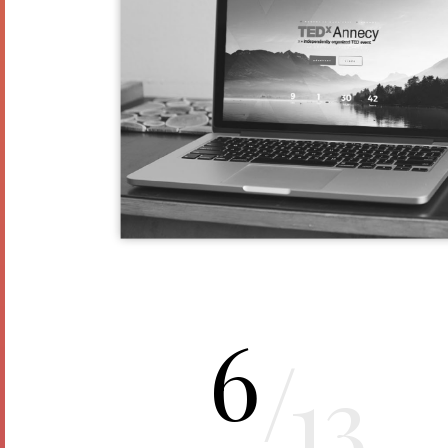
6
/
13